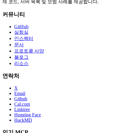
제 코드, 서버 목록 및 모범 사례를 제공합니다.
커뮤니티
GitHub
실험실
인스펙터
문서
프로토콜 사양
블로그
리소스
연락처
X
Email
Github
Cal.com
Linktree
Hugging Face
HackMD
인기 MCP