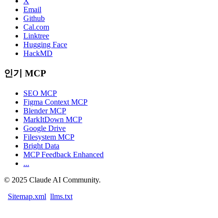
X
Email
Github
Cal.com
Linktree
Hugging Face
HackMD
인기 MCP
SEO MCP
Figma Context MCP
Blender MCP
MarkItDown MCP
Google Drive
Filesystem MCP
Bright Data
MCP Feedback Enhanced
...
©
2025
Claude AI Community.
Sitemap.xml
llms.txt