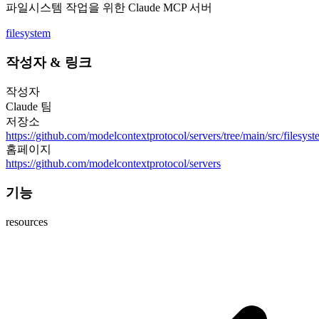
파일시스템 작업을 위한 Claude MCP 서버
filesystem
작성자
&
링크
작성자
Claude 팀
저장소
https://github.com/modelcontextprotocol/servers/tree/main/src/filesys
홈페이지
https://github.com/modelcontextprotocol/servers
기능
resources