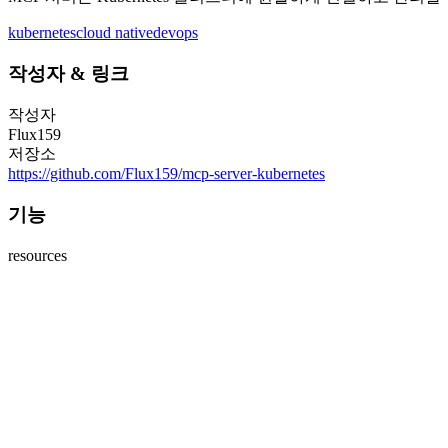
kubernetes
cloud native
devops
작성자
&
링크
작성자
Flux159
저장소
https://github.com/Flux159/mcp-server-kubernetes
기능
resources