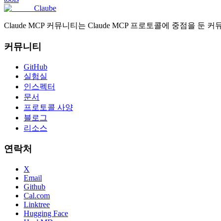
Claube
Claude MCP 커뮤니티는 Claude MCP 프로토콜에 중점을 둔
커뮤니티
GitHub
실험실
인스펙터
문서
프로토콜 사양
블로그
리소스
연락처
X
Email
Github
Cal.com
Linktree
Hugging Face