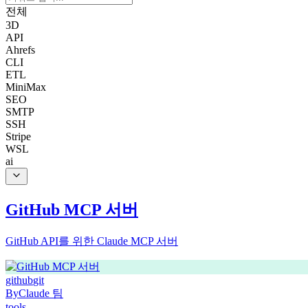
전체
3D
API
Ahrefs
CLI
ETL
MiniMax
SEO
SMTP
SSH
Stripe
WSL
ai
GitHub MCP 서버
GitHub API를 위한 Claude MCP 서버
github
git
By
Claude 팀
tools