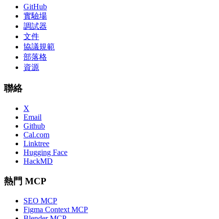
GitHub
實驗場
調試器
文件
協議規範
部落格
資源
聯絡
X
Email
Github
Cal.com
Linktree
Hugging Face
HackMD
熱門 MCP
SEO MCP
Figma Context MCP
Blender MCP