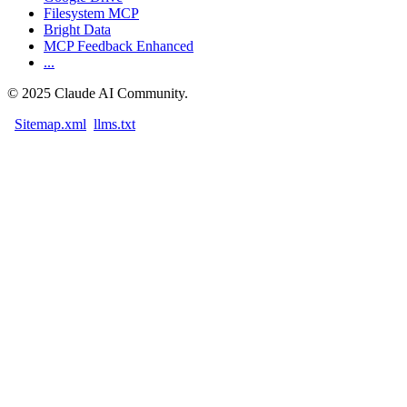
Filesystem MCP
Bright Data
MCP Feedback Enhanced
...
©
2025
Claude AI Community.
Sitemap.xml
llms.txt