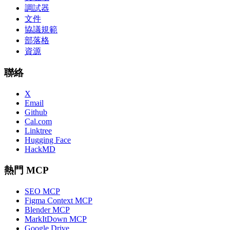
調試器
文件
協議規範
部落格
資源
聯絡
X
Email
Github
Cal.com
Linktree
Hugging Face
HackMD
熱門 MCP
SEO MCP
Figma Context MCP
Blender MCP
MarkItDown MCP
Google Drive