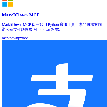
MarkItDown MCP
MarkItDown-MCP 係一款用 Python 寫嘅工具，專門將檔案同
辦公室文件轉換成 Markdown 格式。
markdown
python