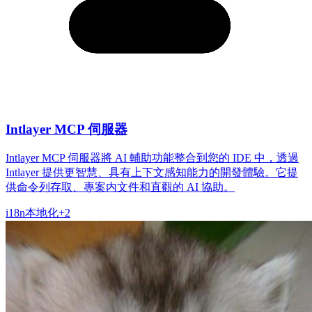
Intlayer MCP 伺服器
Intlayer MCP 伺服器將 AI 輔助功能整合到您的 IDE 中，透過
Intlayer 提供更智慧、具有上下文感知能力的開發體驗。它提
供命令列存取、專案内文件和直觀的 AI 協助。
i18n
本地化
+
2