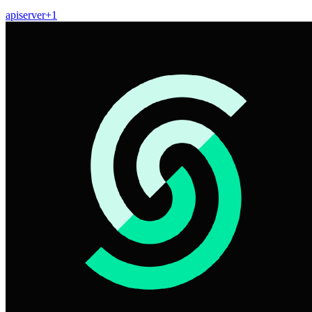
api
server
+
1