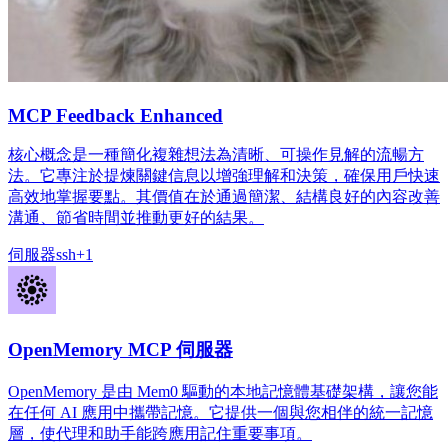
MCP Feedback Enhanced
核心概念是一種簡化複雜想法為清晰、可操作見解的流暢方
法。它專注於提煉關鍵信息以增強理解和決策，確保用戶快速
高效地掌握要點。其價值在於通過簡潔、結構良好的內容改善
溝通、節省時間並推動更好的結果。
伺服器
ssh
+
1
OpenMemory MCP 伺服器
OpenMemory 是由 Mem0 驅動的本地記憶體基礎架構，讓您能
在任何 AI 應用中攜帶記憶。它提供一個與您相伴的統一記憶
層，使代理和助手能跨應用記住重要事項。