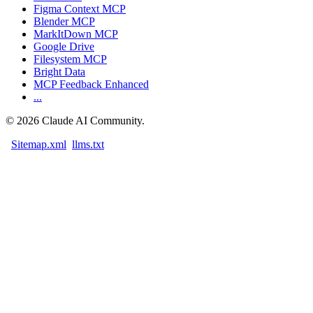
Figma Context MCP
Blender MCP
MarkItDown MCP
Google Drive
Filesystem MCP
Bright Data
MCP Feedback Enhanced
...
©
2026
Claude AI Community.
Sitemap.xml
llms.txt