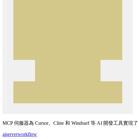
MCP 伺服器為 Cursor、Cline 和 Windsurf 等 
ai
server
workflow