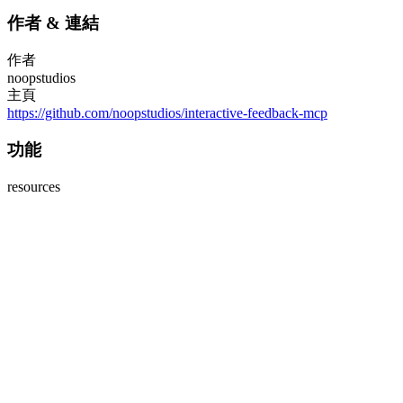
作者
&
連結
作者
noopstudios
主頁
https://github.com/noopstudios/interactive-feedback-mcp
功能
resources