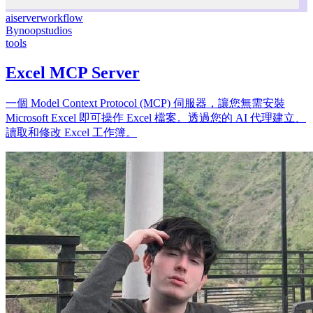
ai
server
workflow
By
noopstudios
tools
Excel MCP Server
一個 Model Context Protocol (MCP) 伺服器，讓您無需安裝
Microsoft Excel 即可操作 Excel 檔案。透過您的 AI 代理建立、
讀取和修改 Excel 工作簿。