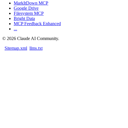
MarkItDown MCP
Google Drive
Filesystem MCP
Bright Data
MCP Feedback Enhanced
...
©
2026
Claude AI Community.
Sitemap.xml
llms.txt