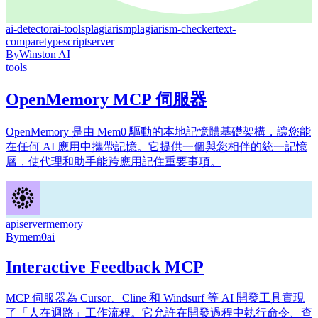
ai-detector
ai-tools
plagiarism
plagiarism-checker
text-
compare
typescript
server
By
Winston AI
tools
OpenMemory MCP 伺服器
OpenMemory 是由 Mem0 驅動的本地記憶體基礎架構，讓您能
在任何 AI 應用中攜帶記憶。它提供一個與您相伴的統一記憶
層，使代理和助手能跨應用記住重要事項。
api
server
memory
By
mem0ai
Interactive Feedback MCP
MCP 伺服器為 Cursor、Cline 和 Windsurf 等 AI 開發工具實現
了「人在迴路」工作流程。它允許在開發過程中執行命令、查