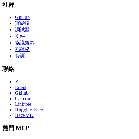
社群
GitHub
實驗場
調試器
文件
協議規範
部落格
資源
聯絡
X
Email
Github
Cal.com
Linktree
Hugging Face
HackMD
熱門 MCP