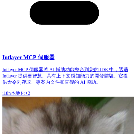
Intlayer MCP 伺服器
Intlayer MCP 伺服器將 AI 輔助功能整合到您的 IDE 中，透過
Intlayer 提供更智慧、具有上下文感知能力的開發體驗。它提
供命令列存取、專案内文件和直觀的 AI 協助。
i18n
本地化
+
2