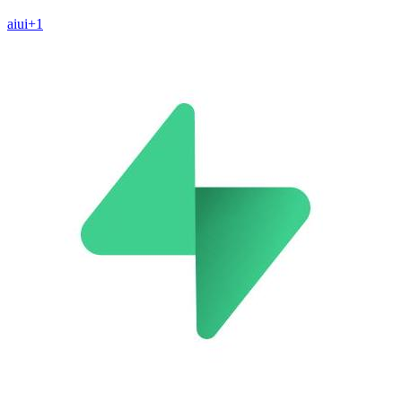
ai
ui
+
1