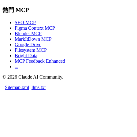
熱門 MCP
SEO MCP
Figma Context MCP
Blender MCP
MarkItDown MCP
Google Drive
Filesystem MCP
Bright Data
MCP Feedback Enhanced
...
©
2026
Claude AI Community.
Sitemap.xml
llms.txt