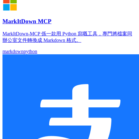
MarkItDown MCP
MarkItDown-MCP 係一款用 Python 寫嘅工具，專門將檔案同
辦公室文件轉換成 Markdown 格式。
markdown
python