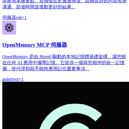
高效地掌握要點。其價值在於通過簡潔、結構良好的內容改善
溝通、節省時間並推動更好的結果。
伺服器
ssh
+
1
OpenMemory MCP 伺服器
OpenMemory 是由 Mem0 驅動的本地記憶體基礎架構，讓您能
在任何 AI 應用中攜帶記憶。它提供一個與您相伴的統一記憶
層，使代理和助手能跨應用記住重要事項。
api
server
+
1