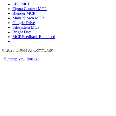
SEO MCP
Figma Context MCP
Blender MCP
MarkItDown MCP
Google Drive
Filesystem MCP
Bright Data
MCP Feedback Enhanced
...
©
2025
Claude AI Community.
Sitemap.xml
llms.txt