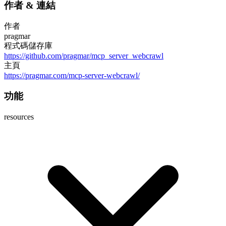
作者
&
連結
作者
pragmar
程式碼儲存庫
https://github.com/pragmar/mcp_server_webcrawl
主頁
https://pragmar.com/mcp-server-webcrawl/
功能
resources