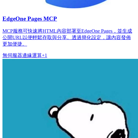
EdgeOne Pages MCP
MCP服務可快速將HTML內容部署至EdgeOne Pages，並生成
公開URL以便輕鬆存取與分享。透過簡化設定，讓內容發佈
更加便捷。
無伺服器
邊緣運算
+
1