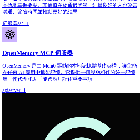
高效地掌握要點。其價值在於通過簡潔、結構良好的內容改善
溝通、節省時間並推動更好的結果。
伺服器
ssh
+
1
OpenMemory MCP 伺服器
OpenMemory 是由 Mem0 驅動的本地記憶體基礎架構，讓您能
在任何 AI 應用中攜帶記憶。它提供一個與您相伴的統一記憶
層，使代理和助手能跨應用記住重要事項。
api
server
+
1