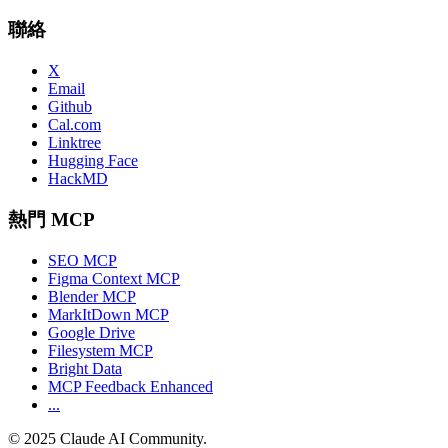
聯絡
X
Email
Github
Cal.com
Linktree
Hugging Face
HackMD
熱門 MCP
SEO MCP
Figma Context MCP
Blender MCP
MarkItDown MCP
Google Drive
Filesystem MCP
Bright Data
MCP Feedback Enhanced
...
©
2025
Claude AI Community.