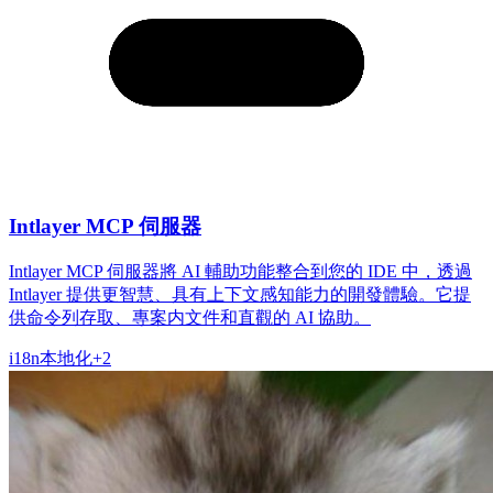
Intlayer MCP 伺服器
Intlayer MCP 伺服器將 AI 輔助功能整合到您的 IDE 中，透過
Intlayer 提供更智慧、具有上下文感知能力的開發體驗。它提
供命令列存取、專案内文件和直觀的 AI 協助。
i18n
本地化
+
2