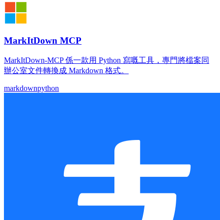
MarkItDown MCP
MarkItDown-MCP 係一款用 Python 寫嘅工具，專門將檔案同
辦公室文件轉換成 Markdown 格式。
markdown
python