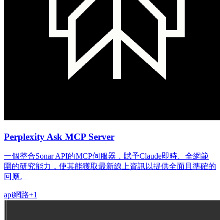
Perplexity Ask MCP Server
一個整合Sonar API的MCP伺服器，賦予Claude即時、全網範
圍的研究能力，使其能獲取最新線上資訊以提供全面且準確的
回應。
api
網路
+
1