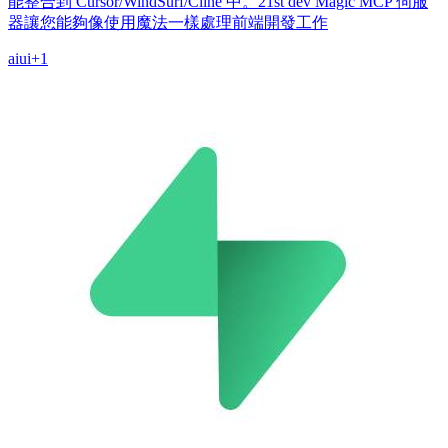
能整合到 Cursor/WindSurf/Cline 中。21st dev Magic MCP 伺服
器讓您能夠像使用魔法一樣處理前端開發工作
ai
ui
+
1