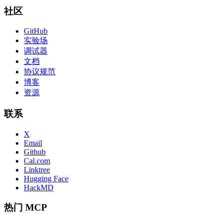
社区
GitHub
实验场
调试器
文档
协议规范
博客
资源
联系
X
Email
Github
Cal.com
Linktree
Hugging Face
HackMD
热门 MCP