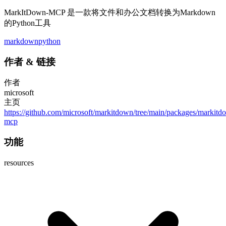
MarkItDown-MCP 是一款将文件和办公文档转换为Markdown
的Python工具
markdown
python
作者
&
链接
作者
microsoft
主页
https://github.com/microsoft/markitdown/tree/main/packages/markitd
mcp
功能
resources