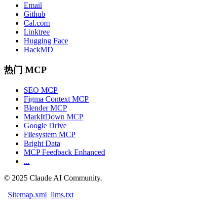
Email
Github
Cal.com
Linktree
Hugging Face
HackMD
热门 MCP
SEO MCP
Figma Context MCP
Blender MCP
MarkItDown MCP
Google Drive
Filesystem MCP
Bright Data
MCP Feedback Enhanced
...
©
2025
Claude AI Community.
Sitemap.xml
llms.txt