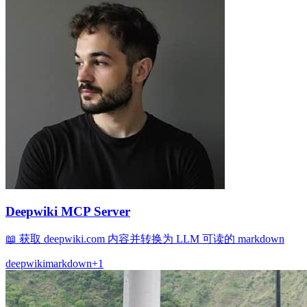
Deepwiki MCP Server
📖 获取 deepwiki.com 内容并转换为 LLM 可读的 markdown
deepwiki
markdown
+
1