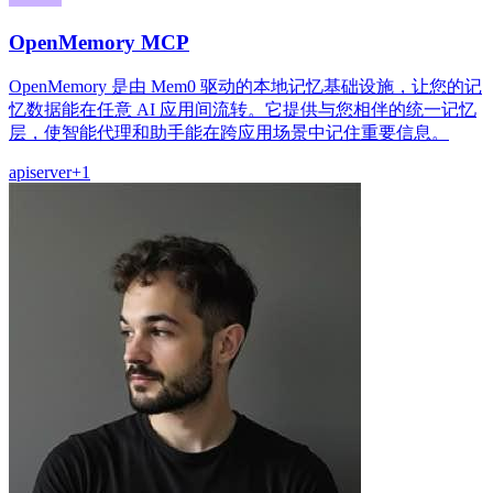
OpenMemory MCP
OpenMemory 是由 Mem0 驱动的本地记忆基础设施，让您的记
忆数据能在任意 AI 应用间流转。它提供与您相伴的统一记忆
层，使智能代理和助手能在跨应用场景中记住重要信息。
api
server
+
1