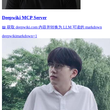
Deepwiki MCP Server
📖 获取 deepwiki.com 内容并转换为 LLM 可读的 markdown
deepwiki
markdown
+
1