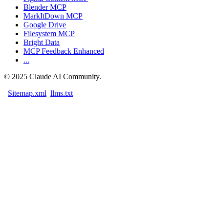
Blender MCP
MarkItDown MCP
Google Drive
Filesystem MCP
Bright Data
MCP Feedback Enhanced
...
©
2025
Claude AI Community.
Sitemap.xml
llms.txt