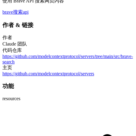
使用 Brave API 搜索网页内容
brave
搜索
api
作者
&
链接
作者
Claude 团队
代码仓库
https://github.com/modelcontextprotocol/servers/tree/main/src/brave-
search
主页
https://github.com/modelcontextprotocol/servers
功能
resources