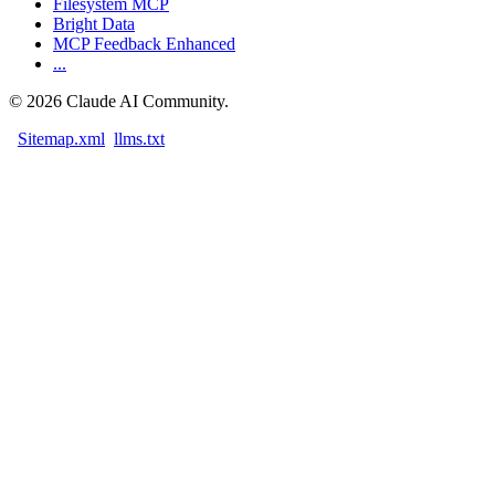
Filesystem MCP
Bright Data
MCP Feedback Enhanced
...
©
2026
Claude AI Community.
Sitemap.xml
llms.txt