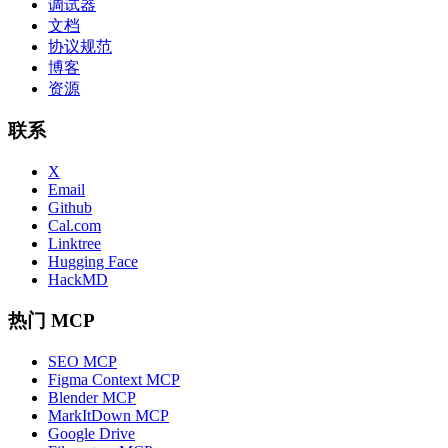
调试器
文档
协议规范
博客
资源
联系
X
Email
Github
Cal.com
Linktree
Hugging Face
HackMD
热门 MCP
SEO MCP
Figma Context MCP
Blender MCP
MarkItDown MCP
Google Drive