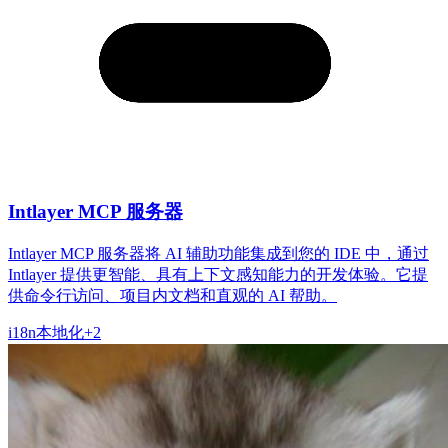
Intlayer MCP 服务器
Intlayer MCP 服务器将 AI 辅助功能集成到您的 IDE 中，通过
Intlayer 提供更智能、具有上下文感知能力的开发体验。它提
供命令行访问、项目内文档和直观的 AI 帮助。
i18n
本地化
+
2