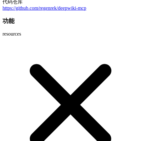
代码仓库
https://github.com/regenrek/deepwiki-mcp
功能
resources