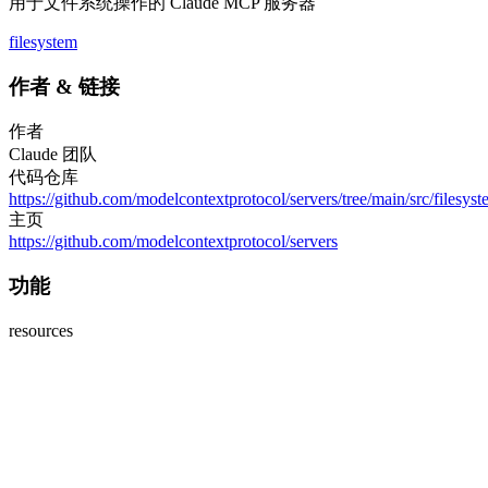
用于文件系统操作的 Claude MCP 服务器
filesystem
作者
&
链接
作者
Claude 团队
代码仓库
https://github.com/modelcontextprotocol/servers/tree/main/src/filesys
主页
https://github.com/modelcontextprotocol/servers
功能
resources