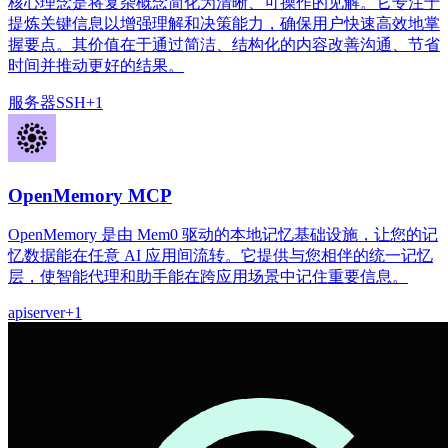
核心理念是将复杂概念简化为清晰、可操作的见解。它专注于
提炼关键信息以增强理解和决策能力，确保用户快速高效地掌
握要点。其价值在于通过简洁、结构化的内容改善沟通、节省
时间并推动更好的结果。
服务器
SSH
+
1
OpenMemory MCP
OpenMemory 是由 Mem0 驱动的本地记忆基础设施，让您的记
忆数据能在任意 AI 应用间流转。它提供与您相伴的统一记忆
层，使智能代理和助手能在跨应用场景中记住重要信息。
api
server
+
1