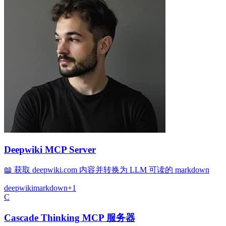
Deepwiki MCP Server
📖 获取 deepwiki.com 内容并转换为 LLM 可读的 markdown
deepwiki
markdown
+
1
C
Cascade Thinking MCP 服务器