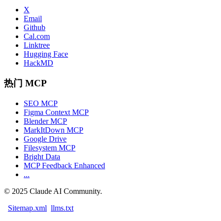
X
Email
Github
Cal.com
Linktree
Hugging Face
HackMD
热门 MCP
SEO MCP
Figma Context MCP
Blender MCP
MarkItDown MCP
Google Drive
Filesystem MCP
Bright Data
MCP Feedback Enhanced
...
©
2025
Claude AI Community.
Sitemap.xml
llms.txt