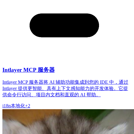
Intlayer MCP 服务器
Intlayer MCP 服务器将 AI 辅助功能集成到您的 IDE 中，通过
Intlayer 提供更智能、具有上下文感知能力的开发体验。它提
供命令行访问、项目内文档和直观的 AI 帮助。
i18n
本地化
+
2