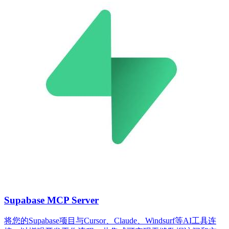
Supabase MCP Server
将您的Supabase项目与Cursor、Claude、Windsurf等AI工具连