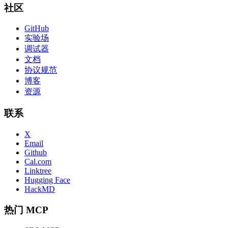
社区
GitHub
实验场
调试器
文档
协议规范
博客
资源
联系
X
Email
Github
Cal.com
Linktree
Hugging Face
HackMD
热门 MCP