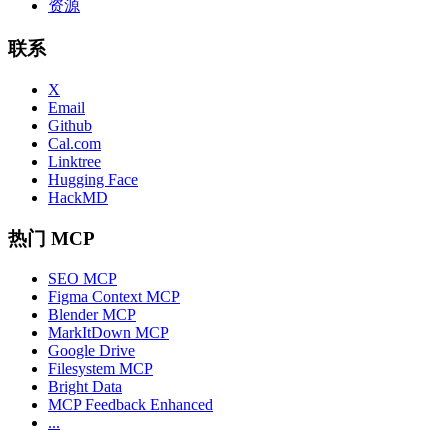
资源
联系
X
Email
Github
Cal.com
Linktree
Hugging Face
HackMD
热门 MCP
SEO MCP
Figma Context MCP
Blender MCP
MarkItDown MCP
Google Drive
Filesystem MCP
Bright Data
MCP Feedback Enhanced
...