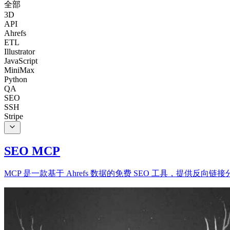
全部
3D
API
Ahrefs
ETL
Illustrator
JavaScript
MiniMax
Python
QA
SEO
SSH
Stripe
SEO MCP
MCP 是一款基于 Ahrefs 数据的免费 SEO 工具，提供