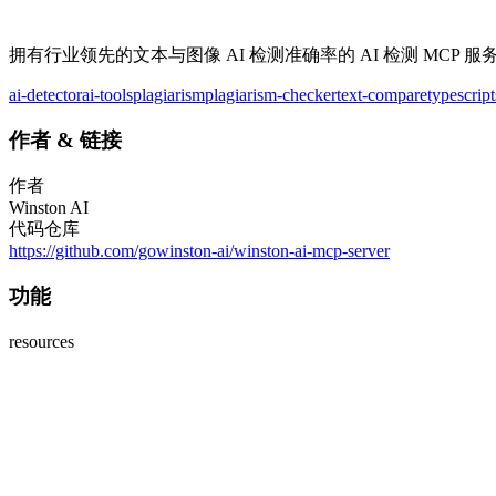
拥有行业领先的文本与图像 AI 检测准确率的 AI 检测 MC
ai-detector
ai-tools
plagiarism
plagiarism-checker
text-compare
typescript
作者
&
链接
作者
Winston AI
代码仓库
https://github.com/gowinston-ai/winston-ai-mcp-server
功能
resources